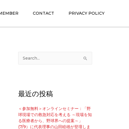
 MEMBER
CONTACT
PRIVACY POLICY
検
索
対
象
:
最近の投稿
＜参加無料＞オンラインセミナー：「野
球現場での救急対応を考える ～現場を知
る医療者から、野球界への提案～」
(7/9）に代表理事の山田睦雄が登壇しま