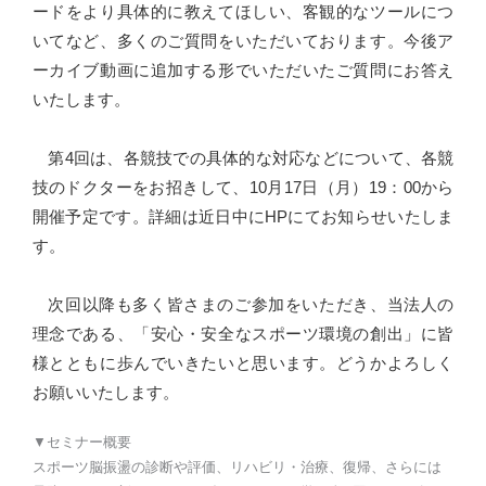
ードをより具体的に教えてほしい、客観的なツールにつ
いてなど、多くのご質問をいただいております。今後ア
ーカイブ動画に追加する形でいただいたご質問にお答え
いたします。
第
4
回は、各競技での具体的な対応などについて、各競
技のドクターをお招きして、
10
月
17
日（月）
19
：
00
から
開催予定です。詳細は近日中に
HP
にてお知らせいたしま
す。
次回以降も多く皆さまのご参加をいただき、当法人の
理念である、「安心・安全なスポーツ環境の創出」に皆
様とともに歩んでいきたいと思います。どうかよろしく
お願いいたします。
▼セミナー概要
スポーツ脳振盪の診断や評価、リハビリ・治療、復帰、さらには