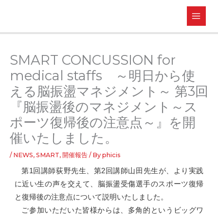
SMART CONCUSSION for
medical staffs ～明日から使
える脳振盪マネジメント～ 第3回
『脳振盪後のマネジメント～ス
ポーツ復帰後の注意点～』を開
催いたしました。
/
NEWS
,
SMART
,
開催報告
/ By
phicis
第
1
回講師荻野先生、第
2
回講師山田先生が、より実践
に近い生の声を交えて、脳振盪受傷選手のスポーツ復帰
と復帰後の注意点について説明いたしました。
ご参加いただいた皆様からは、多角的というビッグワ