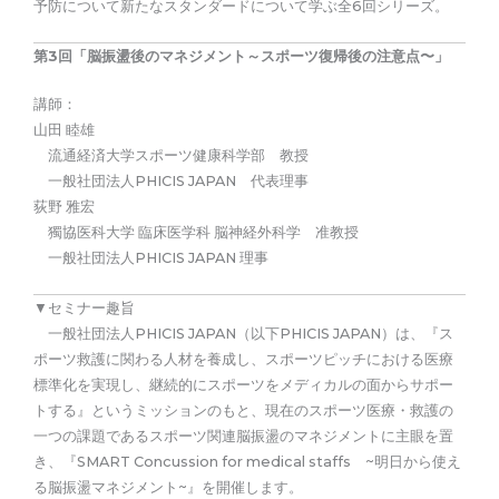
予防について新たなスタンダードについて学ぶ全6回シリーズ。
第3回「脳振盪後のマネジメント～スポーツ復帰後の注意点〜」
講師：
山田 睦雄
流通経済大学スポーツ健康科学部 教授
一般社団法人PHICIS JAPAN 代表理事
荻野 雅宏
獨協医科大学 臨床医学科 脳神経外科学 准教授
一般社団法人PHICIS JAPAN 理事
▼セミナー趣旨
一般社団法人PHICIS JAPAN（以下PHICIS JAPAN）は、『ス
ポーツ救護に関わる人材を養成し、スポーツピッチにおける医療
標準化を実現し、継続的にスポーツをメディカルの面からサポー
トする』というミッションのもと、現在のスポーツ医療・救護の
一つの課題であるスポーツ関連脳振盪のマネジメントに主眼を置
き、『SMART Concussion for medical staffs ~明日から使え
る脳振盪マネジメント~』を開催します。