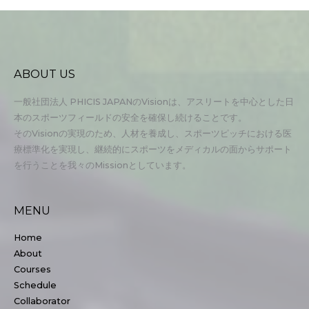
ABOUT US
一般社団法人 PHICIS JAPANのVisionは、アスリートを中心とした日
本のスポーツフィールドの安全を確保し続けることです。
そのVisionの実現のため、人材を養成し、スポーツピッチにおける医
療標準化を実現し、継続的にスポーツをメディカルの面からサポート
を行うことを我々のMissionとしています。
MENU
Home
About
Courses
Schedule
Collaborator