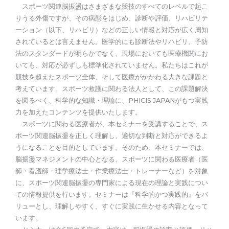
スポーツ関連脳振盪はさまざまな競技のすべてのレベルで起こ
りうる外傷ですが、その病態をはじめ、診断や評価、リハビリテ
ーション（以下、リハビリ）などの正しい情報と対応が広く周知
されているとは言えません。医学的にも診断法やリハビリ、予防
法のスタンダードが明らかでなく、現場においても医療機関にお
いても、対応が必ずしも標準化されていません。私たちはこれが
競技を超えたスポーツ全体、そして医療がかかわる大きな課題と
考えています。スポーツ救護に関わる法人として、この課題解決
を図るべく、科学的な知識・理論に、PHICIS JAPANがもつ実践
力を加えたコンテンツを提供いたします。
スポーツに関わる医療者が、本セミナーを受講することで、ス
ポーツ関連脳振盪を正しく理解し、適切な判断と対応ができるよ
うになることを目的としています。そのため、本セミナーでは、
脳振盪マネジメントの中心となる、スポーツに関わる医療者（医
師・看護師・理学療法士・作業療法士・トレーナーなど）を対象
に、スポーツ関連脳振盪の専門家による現在の理論と実践につい
ての情報提供を行います。セミナーは『科学的かつ実践的』をバ
リューとし、理解しやすく、すぐに実践に生かせる内容となって
います。